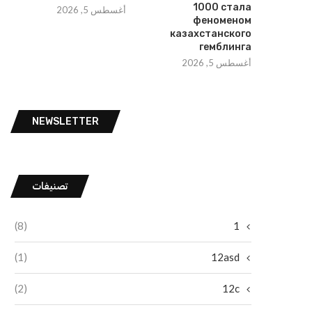
1000 стала
أغسطس 5, 2026
феноменом
казахстанского
гемблинга
أغسطس 5, 2026
NEWSLETTER
تصنيفات
(8)
1
(1)
12asd
(2)
12c