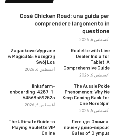
Cosè Chicken Road: una guida per
comprendere largomento in
questione
أغسطس 6, 2026
Zagadkowe Wygrane
Roulette with Live
w Magic365: Rozegrzij
Dealer India for
Swój Los
Tablet: A
Comprehensive Guide
أغسطس 6, 2026
أغسطس 6, 2026
linksfarm-
The Aussie Pokie
onboarding-4287-1-
Phenomenon: Why We
64568b59252a
Keep Coming Back for
One More Spin
أغسطس 5, 2026
أغسطس 5, 2026
The Ultimate Guide to
Легенды Олимпа:
Playing Roulette VIP
почему демо-версия
Online
Gates of Olympus