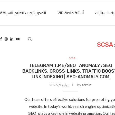
يك السيارات
أسئلة خاصة VIP
المدرب نجيب لتعليم السياقة
SCSA
scsa
TELEGRAM T.ME/SEO_ANOMALY : SEO
BACKLINKS, CROSS-LINKS, TRAFFIC BOOS
LINK INDEXING | SEO-ANOMALY.COM
admin
by
يوليو 9, 2026
Our team offers effective solutions for promoting y
website. In today’s world, search engine optimizat
(SEO) plays a key role in website promotion. Our t