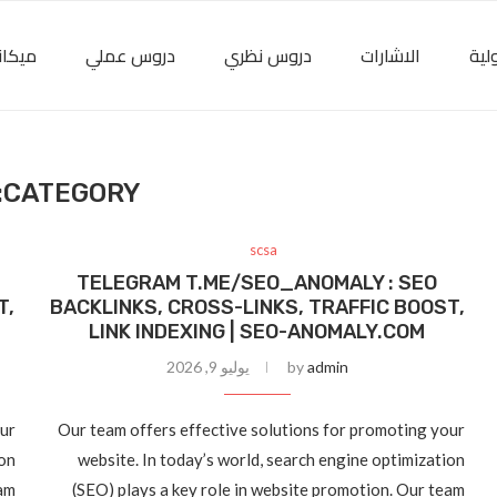
لية
الاشارات
دروس نظري
دروس عملي
ميكان
CATEGORY:
scsa
TELEGRAM T.ME/SEO_ANOMALY : SEO
T,
BACKLINKS, CROSS-LINKS, TRAFFIC BOOST,
LINK INDEXING | SEO-ANOMALY.COM
admin
by
يوليو 9, 2026
our
Our team offers effective solutions for promoting your
ion
website. In today’s world, search engine optimization
eam
(SEO) plays a key role in website promotion. Our team