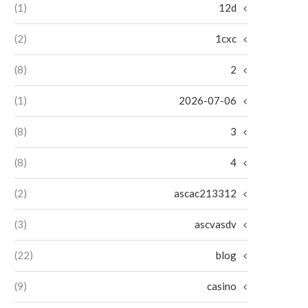
(1)
12d
(2)
1cxc
(8)
2
(1)
2026-07-06
(8)
3
(8)
4
(2)
ascac213312
(3)
ascvasdv
(22)
blog
(9)
casino