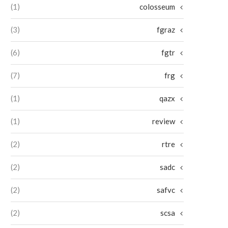
(1)
colosseum
(3)
fgraz
(6)
fgtr
(7)
frg
(1)
qazx
(1)
review
(2)
rtre
(2)
sadc
(2)
safvc
(2)
scsa