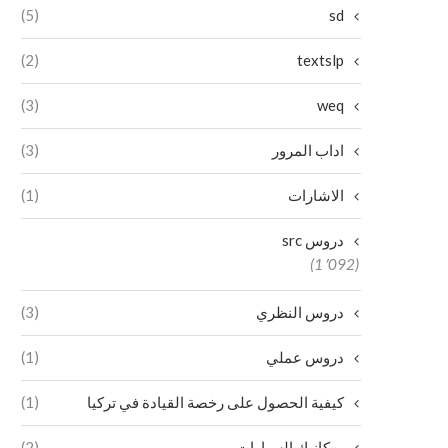
(5)
sd
(2)
textslp
(3)
weq
اداب المرور
(3)
الاشارات
(1)
دروس src
(1٬092)
دروس النظري
(3)
دروس عملي
(1)
كيفية الحصول على رخصة القيادة في تركيا
(1)
ميكانيك السيارات
(2)