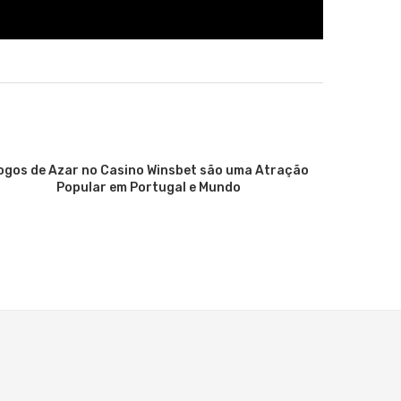
ogos de Azar no Casino Winsbet são uma Atração
Ultimativn
Popular em Portugal e Mundo